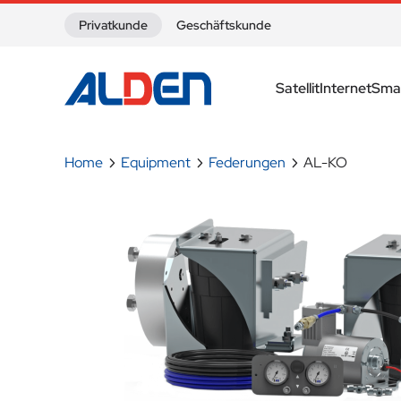
Zum Inhalt springen
Privatkunde
Geschäftskunde
Satellit
Internet
Sma
Home
Equipment
Federungen
AL-KO