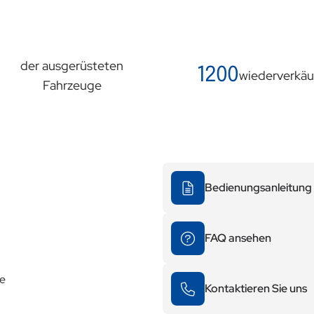
der ausgerüsteten
1200
wiederverkäu
Fahrzeuge
Bedienungsanleitung 
FAQ ansehen
te
Kontaktieren Sie uns