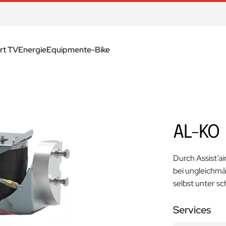
rt TV
Energie
Equipment
e-Bike
AL-KO
Durch Assist’a
bei ungleichmä
selbst unter s
Services