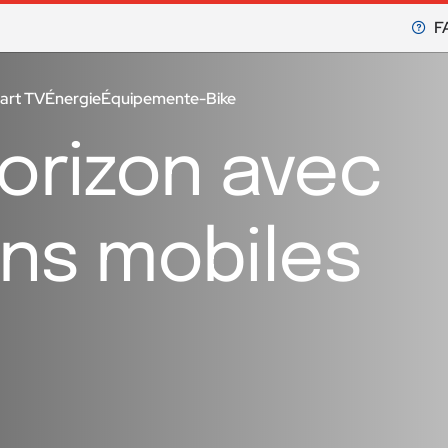
F
art TV
Énergie
Équipement
e-Bike
horizon avec
ons mobiles