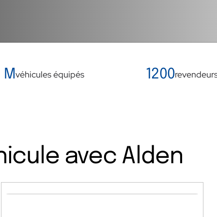
1 M
1200
véhicules équipés
revendeur
hicule avec Alden
Internet