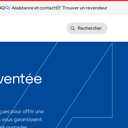
AQ
Assistance et contact
Trouver un revendeur
Rechercher
nventée
ues pour offrir une
s vous garantissent
oins nomades.