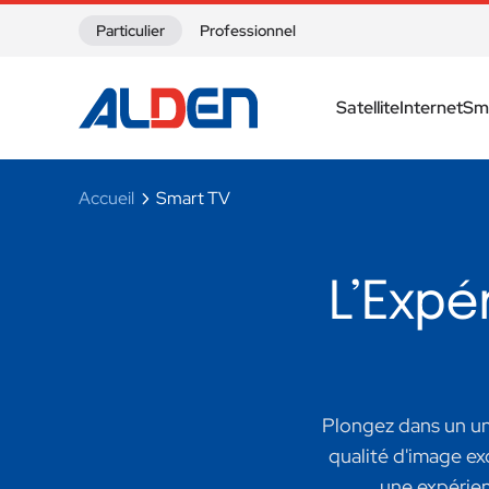
Skip to content
Particulier
Professionnel
Satellite
Internet
Sm
Accueil
Smart TV
L’Expé
Plongez dans un un
qualité d'image ex
une expérien