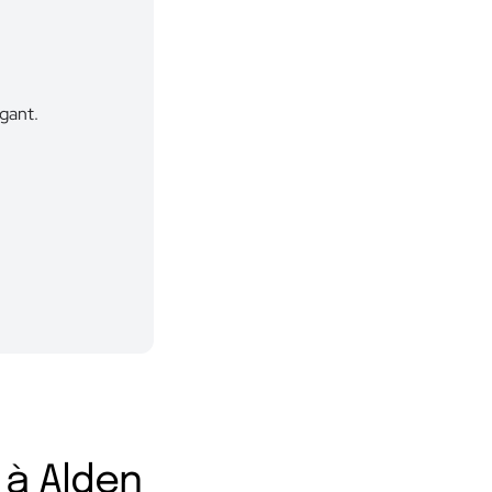
gant.
 à Alden