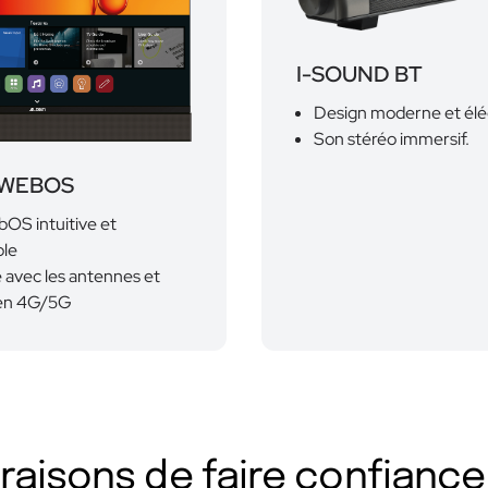
I-SOUND BT
Design moderne et élé
Son stéréo immersif.
 WEBOS
bOS intuitive et
ble
 avec les antennes et
den 4G/5G
 raisons de faire confiance