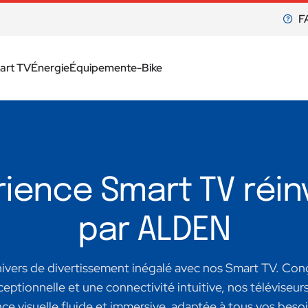
F
art TV
Énergie
Équipement
e-Bike
rience Smart TV réi
par ALDEN
ivers de divertissement inégalé avec nos Smart TV. Conç
ceptionnelle et une connectivité intuitive, nos téléviseur
ce visuelle fluide et immersive, adaptée à tous vos bes