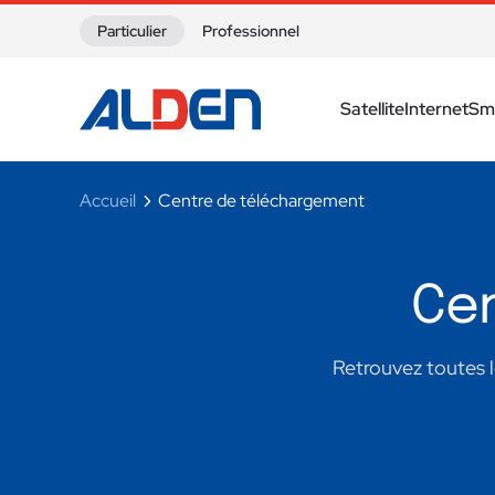
Skip to content
Particulier
Professionnel
Satellite
Internet
Sm
Accueil
Centre de téléchargement
Cen
Retrouvez toutes le