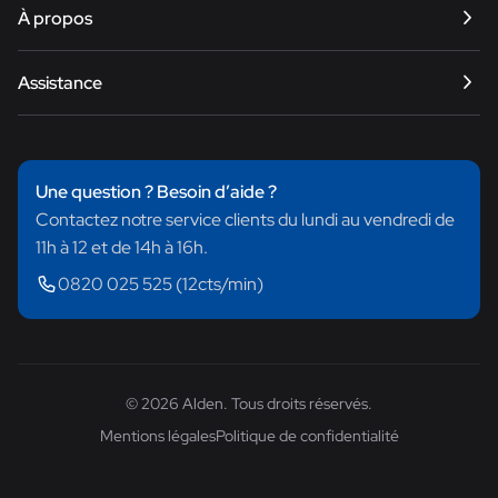
Satellite
À propos
Internet
Smart TV
Notre histoire
Assistance
Énergie
Trouver un revendeur
Équipements
Nous contacter
e-Bike
Questions fréquentes
Une question ? Besoin d’aide ?
Trouver un produit
Contactez notre service clients du lundi au vendredi de
Centre de téléchargement
11h à 12 et de 14h à 16h.
0820 025 525 (12cts/min)
© 2026 Alden. Tous droits réservés.
Mentions légales
Politique de confidentialité