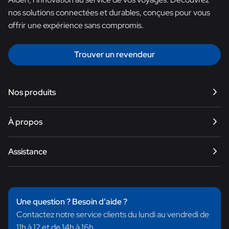
nos solutions connectées et durables, conçues pour vous
offrir une expérience sans compromis.
Trouver un revendeur
Nos produits
Satellite
À propos
Internet
Smart TV
Notre histoire
Assistance
Énergie
Trouver un revendeur
Équipements
Nous contacter
e-Bike
Questions fréquentes
Une question ? Besoin d’aide ?
Trouver un produit
Contactez notre service clients du lundi au vendredi de
Centre de téléchargement
11h à 12 et de 14h à 16h.