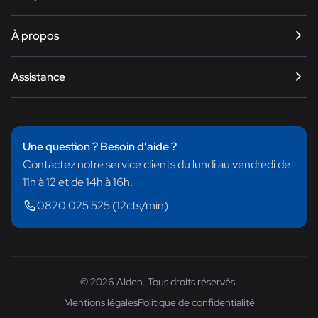
Satellite
À propos
Internet
Smart TV
Notre histoire
Assistance
Énergie
Trouver un revendeur
Équipements
Nous contacter
e-Bike
Questions fréquentes
Une question ? Besoin d’aide ?
Trouver un produit
Contactez notre service clients du lundi au vendredi de
Centre de téléchargement
11h à 12 et de 14h à 16h.
0820 025 525 (12cts/min)
© 2026 Alden. Tous droits réservés.
Mentions légales
Politique de confidentialité