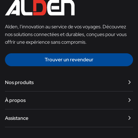
Alden, l’innovation au service de vos voyages. Découvrez
nos solutions connectées et durables, conçues pour vous
offrir une expérience sans compromis.
Trouver un revendeur
Nos produits
Satellite
À propos
Internet
Smart TV
Notre histoire
Assistance
Énergie
Trouver un revendeur
Équipements
Nous contacter
e-Bike